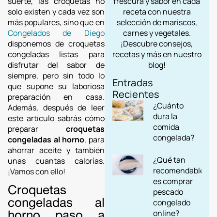
frescura y sabor en cada
suerte, las croquetas no
receta con nuestra
solo existen y cada vez son
selección de mariscos,
más populares, sino que en
carnes y vegetales.
Congelados de Diego
¡Descubre consejos,
disponemos de croquetas
recetas y más en nuestro
congeladas listas para
blog!
disfrutar del sabor de
siempre, pero sin todo lo
Entradas
que supone su laboriosa
Recientes
preparación en casa.
¿Cuánto
Además, después de leer
dura la
este artículo sabrás cómo
comida
preparar
croquetas
congelada?
congeladas al horno
, para
ahorrar aceite y también
¿Qué tan
unas cuantas calorías.
recomendable
¡Vamos con ello!
es comprar
Croquetas
pescado
congeladas al
congelado
horno paso a
online?